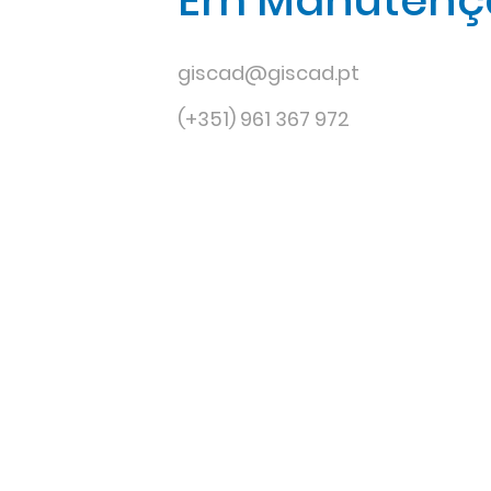
Em Manutenç
giscad@giscad.pt
(+351) 961 367 972